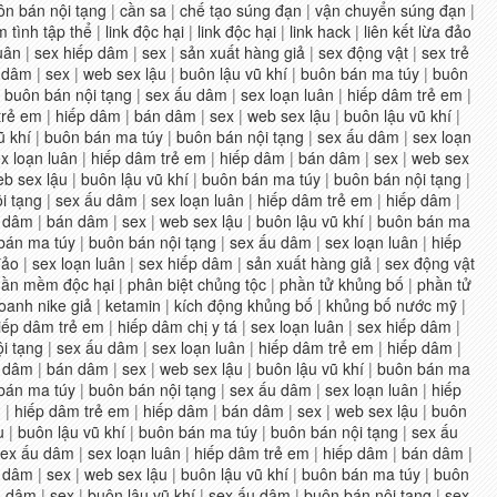
ôn bán nội tạng
|
cần sa
|
chế tạo súng đạn
|
vận chuyển súng đạn
|
m tình tập thể
|
link độc hại
|
link độc hại
|
link hack
|
liên kết lừa đảo
uân
|
sex hiếp dâm
|
sex
|
sản xuất hàng giả
|
sex động vật
|
sex trẻ
 dâm
|
sex
|
web sex lậu
|
buôn lậu vũ khí
|
buôn bán ma túy
|
buôn
|
buôn bán nội tạng
|
sex ấu dâm
|
sex loạn luân
|
hiếp dâm trẻ em
|
trẻ em
|
hiếp dâm
|
bán dâm
|
sex
|
web sex lậu
|
buôn lậu vũ khí
|
ũ khí
|
buôn bán ma túy
|
buôn bán nội tạng
|
sex ấu dâm
|
sex loạn
x loạn luân
|
hiếp dâm trẻ em
|
hiếp dâm
|
bán dâm
|
sex
|
web sex
b sex lậu
|
buôn lậu vũ khí
|
buôn bán ma túy
|
buôn bán nội tạng
|
i tạng
|
sex ấu dâm
|
sex loạn luân
|
hiếp dâm trẻ em
|
hiếp dâm
|
 dâm
|
bán dâm
|
sex
|
web sex lậu
|
buôn lậu vũ khí
|
buôn bán ma
bán ma túy
|
buôn bán nội tạng
|
sex ấu dâm
|
sex loạn luân
|
hiếp
đảo
|
sex loạn luân
|
sex hiếp dâm
|
sản xuất hàng giả
|
sex động vật
ần mềm độc hại
|
phân biệt chủng tộc
|
phần tử khủng bố
|
phần tử
oanh nike giả
|
ketamin
|
kích động khủng bố
|
khủng bố nước mỹ
|
iếp dâm trẻ em
|
hiếp dâm chị y tá
|
sex loạn luân
|
sex hiếp dâm
|
i tạng
|
sex ấu dâm
|
sex loạn luân
|
hiếp dâm trẻ em
|
hiếp dâm
|
 dâm
|
bán dâm
|
sex
|
web sex lậu
|
buôn lậu vũ khí
|
buôn bán ma
bán ma túy
|
buôn bán nội tạng
|
sex ấu dâm
|
sex loạn luân
|
hiếp
n
|
hiếp dâm trẻ em
|
hiếp dâm
|
bán dâm
|
sex
|
web sex lậu
|
buôn
u
|
buôn lậu vũ khí
|
buôn bán ma túy
|
buôn bán nội tạng
|
sex ấu
sex ấu dâm
|
sex loạn luân
|
hiếp dâm trẻ em
|
hiếp dâm
|
bán dâm
|
 dâm
|
sex
|
web sex lậu
|
buôn lậu vũ khí
|
buôn bán ma túy
|
buôn
n dâm
|
sex
|
buôn lậu vũ khí
|
sex ấu dâm
|
buôn bán nội tạng
|
sex