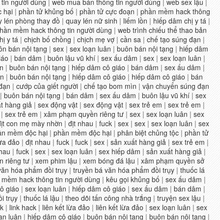
tin người dùng
|
web mua bán thông tin người dùng
|
web sex lậu
|
 hại
|
phần tử khủng bố
|
phần tử cực đoạn
|
phần mềm hack thông
 lén phòng thay đồ
|
quay lén nữ sinh
|
liếm lồn
|
hiếp dâm chị y tá
|
hần mềm hack thông tin người dùng
|
web trình chiếu thể thao bản
ị y tá
|
chịch bố chồng
|
chịch mẹ vợ
|
cần sa
|
chế tạo súng đạn
|
ôn bán nội tạng
|
sex
|
sex loạn luân
|
buôn bán nội tạng
|
hiếp dâm
iáo
|
bán dâm
|
buôn lậu vũ khí
|
sex ấu dâm
|
sex
|
sex loạn luân
|
ân
|
buôn bán nội tạng
|
hiếp dâm cô giáo
|
bán dâm
|
sex ấu dâm
|
ân
|
buôn bán nội tạng
|
hiếp dâm cô giáo
|
hiếp dâm cô giáo
|
bán
 đạn
|
cướp của giết người
|
chế tạo bom mìn
|
vận chuyển súng đạn
|
buôn bán nội tạng
|
bán dâm
|
sex ấu dâm
|
buôn lậu vũ khí
|
sex
t hàng giả
|
sex động vật
|
sex động vật
|
sex trẻ em
|
sex trẻ em
|
|
sex trẻ em
|
xâm phạm quyền riêng tư
|
sex
|
sex loạn luân
|
sex
địt con mẹ mày nhờn
|
địt nhau
|
fuck
|
sex
|
sex
|
sex loạn luân
|
sex
ần mềm độc hại
|
phần mềm độc hại
|
phân biệt chủng tộc
|
phần tử
lừa đảo
|
địt nhau
|
fuck
|
fuck
|
sex
|
sản xuất hàng giả
|
sex trẻ em
|
nhau
|
fuck
|
sex
|
sex loạn luân
|
sex hiếp dâm
|
sản xuất hàng giả
|
 riêng tư
|
xem phim lậu
|
xem bóng đá lậu
|
xâm phạm quyền sở
văn hóa phẩm đồi trụy
|
truyền bá văn hóa phẩm đồi trụy
|
thuốc lá
 mềm hack thông tin người dùng
|
kêu gọi khủng bố
|
sex ấu dâm
|
ô giáo
|
sex loạn luân
|
hiếp dâm cô giáo
|
sex ấu dâm
|
bán dâm
|
i trụy
|
thuốc lá lậu
|
theo dõi tấn công nhà trắng
|
truyện sex lậu
|
ck
|
link hack
|
liên kết lừa đảo
|
liên kết lừa đảo
|
sex loạn luân
|
sex
ạn luân
|
hiếp dâm cô giáo
|
buôn bán nội tạng
|
buôn bán nội tạng
|