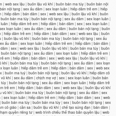
em
|
web sex lậu
|
buôn lậu vũ khí
|
buôn bán ma túy
|
buôn bán nội
bán nội tạng
|
sex ấu dâm
|
sex loạn luân
|
hiếp dâm trẻ em
|
hiếp
m
|
hiếp dâm
|
bán dâm
|
sex
|
web sex lậu
|
buôn lậu vũ khí
|
buôn
|
buôn bán ma túy
|
buôn bán nội tạng
|
sex ấu dâm
|
sex loạn luân
|
 luân
|
hiếp dâm trẻ em
|
hiếp dâm
|
bán dâm
|
sex
|
sex loạn luân
|
sex loạn luân
|
sex ấu dâm
|
sex ấu dâm
|
buôn bán nội tạng
|
buôn
n
|
hiếp dâm trẻ em
|
hiếp dâm
|
bán dâm
|
sex
|
web sex lậu
|
buôn
u
|
buôn lậu vũ khí
|
buôn bán ma túy
|
buôn bán nội tạng
|
sex ấu
sex ấu dâm
|
sex loạn luân
|
hiếp dâm trẻ em
|
hiếp dâm
|
bán dâm
|
 dâm
|
sex
|
web sex lậu
|
buôn lậu vũ khí
|
buôn bán ma túy
|
buôn
|
buôn bán nội tạng
|
sex ấu dâm
|
sex loạn luân
|
hiếp dâm trẻ em
|
trẻ em
|
hiếp dâm
|
bán dâm
|
sex
|
web sex lậu
|
buôn lậu vũ khí
|
ũ khí
|
buôn bán ma túy
|
buôn bán nội tạng
|
sex ấu dâm
|
sex loạn
x loạn luân
|
hiếp dâm trẻ em
|
hiếp dâm
|
bán dâm
|
sex
|
web sex
x
|
buôn ma tuý
|
buôn bán nội tạng
|
buôn lậu vũ khí
|
hiếp dâm cô
 vũ khí
|
sex ấu dâm
|
chịch mẹ vợ
|
sex
|
sex loạn luân
|
buôn bán
 túy
|
buôn bán nội tạng
|
sex ấu dâm
|
sex loạn luân
|
hiếp dâm trẻ
âm trẻ em
|
hiếp dâm
|
bán dâm
|
sex
|
web sex lậu
|
buôn lậu vũ khí
u vũ khí
|
buôn bán ma túy
|
buôn bán nội tạng
|
sex ấu dâm
|
sex
m
|
sex loạn luân
|
hiếp dâm trẻ em
|
hiếp dâm
|
bán dâm
|
sex
|
web
|
buôn bán ma túy
|
buôn bán ma túy
|
sex
|
buôn bán nội tạng
|
sex
âm cô giáo
|
cần sa
|
buôn lậu vũ khí
|
chế tạo súng đạn
|
bán dâm
|
hạm quyền riêng tư
|
web trình chiếu thể thao bản quyền lậu
|
web