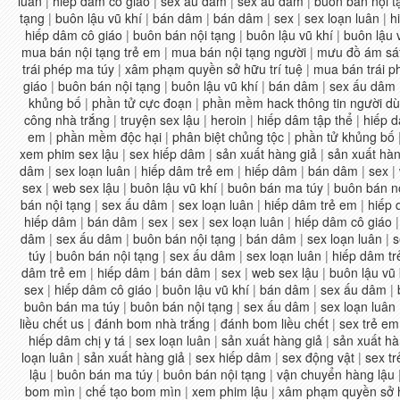
luân
|
hiếp dâm cô giáo
|
sex ấu dâm
|
sex ấu dâm
|
buôn bán nội t
tạng
|
buôn lậu vũ khí
|
bán dâm
|
bán dâm
|
sex
|
sex loạn luân
|
h
hiếp dâm cô giáo
|
buôn bán nội tạng
|
buôn lậu vũ khí
|
buôn lậu 
mua bán nội tạng trẻ em
|
mua bán nội tạng người
|
mưu đồ ám sá
trái phép ma túy
|
xâm phạm quyền sở hữu trí tuệ
|
mua bán trái p
giáo
|
buôn bán nội tạng
|
buôn lậu vũ khí
|
bán dâm
|
sex ấu dâm
khủng bố
|
phần tử cực đoạn
|
phần mềm hack thông tin người d
công nhà trắng
|
truyện sex lậu
|
heroin
|
hiếp dâm tập thể
|
hiếp d
em
|
phần mềm độc hại
|
phân biệt chủng tộc
|
phần tử khủng bố
xem phim sex lậu
|
sex hiếp dâm
|
sản xuất hàng giả
|
sản xuất hàn
dâm
|
sex loạn luân
|
hiếp dâm trẻ em
|
hiếp dâm
|
bán dâm
|
sex
|
sex
|
web sex lậu
|
buôn lậu vũ khí
|
buôn bán ma túy
|
buôn bán n
bán nội tạng
|
sex ấu dâm
|
sex loạn luân
|
hiếp dâm trẻ em
|
hiếp
hiếp dâm
|
bán dâm
|
sex
|
sex
|
sex loạn luân
|
hiếp dâm cô giáo
dâm
|
sex ấu dâm
|
buôn bán nội tạng
|
bán dâm
|
sex loạn luân
|
s
túy
|
buôn bán nội tạng
|
sex ấu dâm
|
sex loạn luân
|
hiếp dâm t
dâm trẻ em
|
hiếp dâm
|
bán dâm
|
sex
|
web sex lậu
|
buôn lậu vũ 
sex
|
hiếp dâm cô giáo
|
buôn lậu vũ khí
|
bán dâm
|
sex ấu dâm
|
buôn bán ma túy
|
buôn bán nội tạng
|
sex ấu dâm
|
sex loạn luân
liều chết us
|
đánh bom nhà trắng
|
đánh bom liều chết
|
sex trẻ em
hiếp dâm chị y tá
|
sex loạn luân
|
sản xuất hàng giả
|
sản xuất hà
loạn luân
|
sản xuất hàng giả
|
sex hiếp dâm
|
sex động vật
|
sex t
lậu
|
buôn bán ma túy
|
buôn bán nội tạng
|
vận chuyển hàng lậu
bom mìn
|
chế tạo bom mìn
|
xem phim lậu
|
xâm phạm quyền sở h