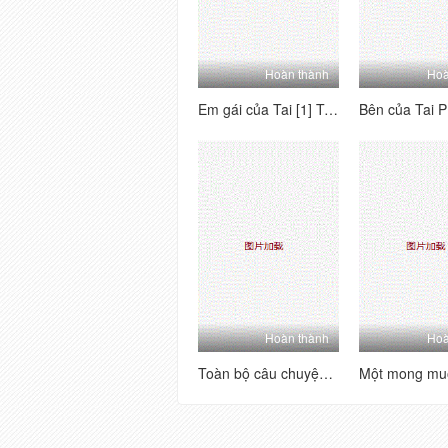
Hoàn thành
Hoà
Em gái của Tai [1] Tôi nghĩ về người mẫu này - Tôi mong chờ nó, đó là một món đồ hoàn hảo, quan hệ tình dục qua đường hậu môn, đánh hơi và phát ra các từ!
Hoàn thành
Hoà
Toàn bộ câu chuyện về sự hồi hộp hài hước của một người bạn 3p [1] ấm lòng, thở dài, đĩ và đĩ