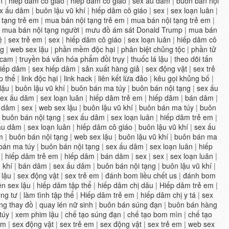
n
|
hiếp dâm cô giáo
|
hiếp dâm cô giáo
|
sex ấu dâm
|
buôn bán nội
x ấu dâm
|
buôn lậu vũ khí
|
hiếp dâm cô giáo
|
sex
|
sex loạn luân
|
 tạng trẻ em
|
mua bán nội tạng trẻ em
|
mua bán nội tạng trẻ em
|
|
mua bán nội tạng người
|
mưu đồ ám sát Donald Trump
|
mua bán
ệ
|
sex trẻ em
|
sex
|
hiếp dâm cô giáo
|
sex loạn luân
|
hiếp dâm cô
ng
|
web sex lậu
|
phần mềm độc hại
|
phân biệt chủng tộc
|
phần tử
scam
|
truyền bá văn hóa phẩm đồi trụy
|
thuốc lá lậu
|
theo dõi tấn
hiếp dâm
|
sex hiếp dâm
|
sản xuất hàng giả
|
sex động vật
|
sex trẻ
p thể
|
link độc hại
|
link hack
|
liên kết lừa đảo
|
kêu gọi khủng bố
|
lậu
|
buôn lậu vũ khí
|
buôn bán ma túy
|
buôn bán nội tạng
|
sex ấu
sex ấu dâm
|
sex loạn luân
|
hiếp dâm trẻ em
|
hiếp dâm
|
bán dâm
|
 dâm
|
sex
|
web sex lậu
|
buôn lậu vũ khí
|
buôn bán ma túy
|
buôn
|
buôn bán nội tạng
|
sex ấu dâm
|
sex loạn luân
|
hiếp dâm trẻ em
|
ấu dâm
|
sex loạn luân
|
hiếp dâm cô giáo
|
buôn lậu vũ khí
|
sex ấu
m
|
buôn bán nội tạng
|
web sex lậu
|
buôn lậu vũ khí
|
buôn bán ma
bán ma túy
|
buôn bán nội tạng
|
sex ấu dâm
|
sex loạn luân
|
hiếp
|
hiếp dâm trẻ em
|
hiếp dâm
|
bán dâm
|
sex
|
sex
|
sex loạn luân
|
 khí
|
bán dâm
|
sex ấu dâm
|
buôn bán nội tạng
|
buôn lậu vũ khí
|
 lậu
|
sex động vật
|
sex trẻ em
|
đánh bom liều chết us
|
đánh bom
ện sex lậu
|
hiếp dâm tập thể
|
hiếp dâm chị dâu
|
Hiếp dâm trẻ em
|
ng tư
|
làm tình tập thể
|
Hiếp dâm trẻ em
|
hiếp dâm chị y tá
|
sex
ng thay đồ
|
quay lén nữ sinh
|
buôn bán súng đạn
|
buôn bán hàng
túy
|
xem phim lậu
|
chế tạo súng đạn
|
chế tạo bom mìn
|
chế tạo
âm
|
sex động vật
|
sex trẻ em
|
sex động vật
|
sex trẻ em
|
web sex