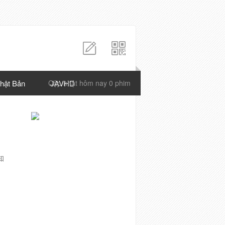
hật Bản
Cập nhật hôm nay 0 phim
JAVHD
g
知