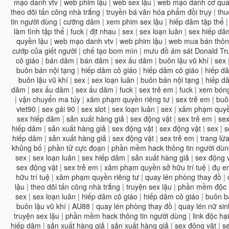
mạo danh vtv
|
web phim lậu
|
web sex lậu
|
web mạo danh cơ qua
theo dõi tấn công nhà trắng
|
truyền bá văn hóa phẩm đồi trụy
|
thu
tin người dùng
|
cưỡng dâm
|
xem phim sex lậu
|
hiếp dâm tập thể
làm tình tập thể
|
fuck
|
địt nhau
|
sex
|
sex loạn luân
|
sex hiếp dâ
quyền lậu
|
web mạo danh vtv
|
web phim lậu
|
web mua bán thông
cướp của giết người
|
chế tạo bom mìn
|
mưu đồ ám sát Donald T
cô giáo
|
bán dâm
|
bán dâm
|
sex ấu dâm
|
buôn lậu vũ khí
|
sex
buôn bán nội tạng
|
hiếp dâm cô giáo
|
hiếp dâm cô giáo
|
hiếp d
buôn lậu vũ khí
|
sex
|
sex loạn luân
|
buôn bán nội tạng
|
hiếp d
dâm
|
sex ấu dâm
|
sex ấu dâm
|
fuck
|
sex trẻ em
|
fuck
|
xem bóng
|
vận chuyển ma túy
|
xâm phạm quyền riêng tư
|
sex trẻ em
|
buô
viet90
|
sex gái 90
|
sex slot
|
sex loạn luân
|
sex
|
xâm phạm quyền
sex hiếp dâm
|
sản xuất hàng giả
|
sex động vật
|
sex trẻ em
|
se
hiếp dâm
|
sản xuất hàng giả
|
sex động vật
|
sex động vật
|
sex
|
s
hiếp dâm
|
sản xuất hàng giả
|
sex động vật
|
sex trẻ em
|
trang lừ
khủng bố
|
phần tử cực đoạn
|
phần mềm hack thông tin người dù
sex
|
sex loạn luân
|
sex hiếp dâm
|
sản xuất hàng giả
|
sex động 
sex động vật
|
sex trẻ em
|
xâm phạm quyền sở hữu trí tuệ
|
đụ e
hữu trí tuệ
|
xâm phạm quyền riêng tư
|
quay lén phòng thay đồ
|
lậu
|
theo dõi tấn công nhà trắng
|
truyện sex lậu
|
phần mềm độc 
sex
|
sex loạn luân
|
hiếp dâm cô giáo
|
hiếp dâm cô giáo
|
buôn b
buôn lậu vũ khí
|
AU88
|
quay lén phòng thay đồ
|
quay lén nữ sin
truyện sex lậu
|
phần mềm hack thông tin người dùng
|
link độc hại
hiếp dâm
|
sản xuất hàng giả
|
sản xuất hàng giả
|
sex động vật
|
s