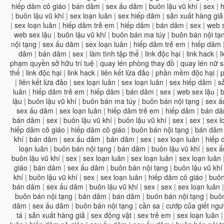
hiếp dâm cô giáo
|
bán dâm
|
sex ấu dâm
|
buôn lậu vũ khí
|
sex
|
h
|
buôn lậu vũ khí
|
sex loạn luân
|
sex hiếp dâm
|
sản xuất hàng giả
|
sex loạn luân
|
hiếp dâm trẻ em
|
hiếp dâm
|
bán dâm
|
sex
|
web 
web sex lậu
|
buôn lậu vũ khí
|
buôn bán ma túy
|
buôn bán nội tạ
nội tạng
|
sex ấu dâm
|
sex loạn luân
|
hiếp dâm trẻ em
|
hiếp dâm
dâm
|
bán dâm
|
sex
|
làm tình tập thể
|
link độc hại
|
link hack
|
l
phạm quyền sở hữu trí tuệ
|
quay lén phòng thay đồ
|
quay lén nữ s
thể
|
link độc hại
|
link hack
|
liên kết lừa đảo
|
phần mềm độc hại
|
p
|
liên kết lừa đảo
|
sex loạn luân
|
sex loạn luân
|
sex hiếp dâm
|
s
luân
|
hiếp dâm trẻ em
|
hiếp dâm
|
bán dâm
|
sex
|
web sex lậu
|
b
lậu
|
buôn lậu vũ khí
|
buôn bán ma túy
|
buôn bán nội tạng
|
sex ấ
sex ấu dâm
|
sex loạn luân
|
hiếp dâm trẻ em
|
hiếp dâm
|
bán d
bán dâm
|
sex
|
buôn lậu vũ khí
|
buôn lậu vũ khí
|
sex
|
sex
|
sex l
hiếp dâm cô giáo
|
hiếp dâm cô giáo
|
buôn bán nội tạng
|
bán dâm
khí
|
bán dâm
|
sex ấu dâm
|
bán dâm
|
sex
|
sex loạn luân
|
hiếp 
loạn luân
|
buôn bán nội tạng
|
bán dâm
|
buôn lậu vũ khí
|
sex 
buôn lậu vũ khí
|
sex
|
sex loạn luân
|
sex loạn luân
|
sex loạn luân
giáo
|
bán dâm
|
sex ấu dâm
|
buôn bán nội tạng
|
buôn lậu vũ khí
khí
|
buôn lậu vũ khí
|
sex
|
sex loạn luân
|
hiếp dâm cô giáo
|
buôn
bán dâm
|
sex ấu dâm
|
buôn lậu vũ khí
|
sex
|
sex
|
sex loạn luân
buôn bán nội tạng
|
bán dâm
|
bán dâm
|
buôn bán nội tạng
|
buôn
dâm
|
sex ấu dâm
|
buôn bán nội tạng
|
cần sa
|
cướp của giết ngư
tá
|
sản xuất hàng giả
|
sex động vật
|
sex trẻ em
|
sex loạn luân