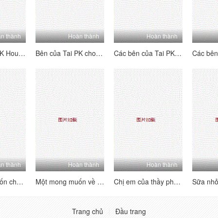
n thành
Hoàn thành
Hoàn thành
Bên của Tai PK House's Tai's Sides [4] Vui vẻ và hai mặt ~ Kiểm tra trang nơi bạn có thể thấy mỗi người chơi B của người chơi b ~ Lolita hét lên, đam mê và hung dữ!
Bên của Tai PK cho các bên của Tai [3] hai bên - hãy xem trang với hướng dẫn của mỗi cô gái - Lolita hét lên, đam mê và hung dữ!
Các bên của Tai PK House's Tai's Sides [2] Vui vẻ và hai mặt ~ Kiểm tra trang web để xem mỗi người chơi B-Showers của B-Players ~ Lolita hét lên, đam mê và hung dữ!
n thành
Hoàn thành
Hoàn thành
Một mong muốn cho mong muốn [Phần 2] phụ nữ trưởng thành không phải là một con người nói chung, và rất tinh tế và thực hiện các kỹ thuật tình dục.
Một mong muốn về tình dục [Phần 1] Phụ nữ trưởng thành không phải là một con người nói chung, và cực kỳ lành nghề trong việc thực hiện kỹ thuật tình dục
Chị em của thầy phù thủy thể hiện sự say mê của họ, họ thu hút rất nhiều tiếng cười, và tất cả những cơn đau nhói phát nổ, và giọng nói dâm dục luôn không ngừng
Trang chủ
Đầu trang