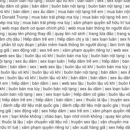
ạng
|
buôn bán nội tạng
|
buôn lậu vũ khí
|
bán dâm
|
sex
|
sex loạn luâ
iếp dâm cô giáo
|
bán dâm
|
buôn bán nội tạng
|
buôn bán nội tạng
|
se
vũ khí
|
bán dâm
|
sex ấu dâm
|
mua bán nội tạng trẻ em
|
mua bán nội
t Donald Trump
|
mua bán trái phép ma túy
|
mua bán nội tạng trẻ em
hép ma túy
|
mua bán trái phép ma túy
|
xâm phạm quyền sở hữu trí tu
|
web mạo danh cơ quan chính phủ
|
web mua bán thông tin người dù
ùng
|
quay lén phòng thay đồ
|
quay lén nữ sinh
|
trang lừa đảo
|
trang 
âm chị dâu
|
Hiếp dâm trẻ em
|
hiếp dâm chị y tá
|
sex loạn luân
|
sex 
|
phần tử cực đoạn
|
phần mềm hack thông tin người dùng
|
làm tình tậ
g giả
|
sex động vật
|
sex trẻ em
|
xâm phạm quyền riêng tư
|
web sex 
web sex lậu
|
buôn lậu vũ khí
|
buôn bán ma túy
|
buôn bán nội tạng
|
ội tạng
|
sex ấu dâm
|
sex loạn luân
|
hiếp dâm trẻ em
|
hiếp dâm
|
bán
 dâm
|
bán dâm
|
sex
|
web sex lậu
|
buôn lậu vũ khí
|
buôn bán ma túy
|
buôn lậu vũ khí
|
buôn lậu vũ khí
|
buôn bán nội tạng
|
bán dâm
|
sex 
ex
|
buôn lậu vũ khí
|
buôn lậu vũ khí
|
bán dâm
|
bán dâm
|
sex ấu dâ
rẻ em
|
hiếp dâm
|
bán dâm
|
sex
|
web sex lậu
|
buôn lậu vũ khí
|
buôn 
khí
|
buôn bán ma túy
|
buôn bán nội tạng
|
sex ấu dâm
|
sex loạn luân
buôn bán nội tạng
|
sex
|
sex loạn luân
|
hiếp dâm cô giáo
|
buôn lậu vũ
|
hiếp dâm trẻ em
|
hiếp dâm
|
bán dâm
|
sex
|
thuốc lá lậu
|
truyện sex
|
đánh cắp dữ liệu mật quốc gia
|
đánh cắp dữ liệu mật quốc gia
|
truy
ng giả
|
sex động vật
|
sex hiếp dâm
|
sex trẻ em
|
xâm phạm quyền riê
rẻ em
|
bạn khỏe không
|
chào bạn, bạn nhớ mình không
|
quay lén phò
|
thuốc lá lậu
|
vận chuyển vật liệu nổ
|
truyện sex lậu
|
vận chuyển ma 
ữu trí tuệ
|
xâm phạm quyền riêng tư
|
sản xuất hàng giả
|
sex hiếp d