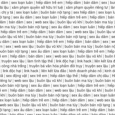
u dâm
|
sex loạn luân
|
hiếp dâm trẻ em
|
hiếp dâm
|
bán dâm
|
sex
|
bu
á lậu
|
xâm phạm quyền sở hữu trí tuệ
|
xâm phạm quyền riêng tư
|
là
 chị y tá
|
sex loạn luân
|
buôn bán nội tạng
|
sex hiếp dâm
|
sex loạn l
i tạng
|
sex ấu dâm
|
sex loạn luân
|
hiếp dâm trẻ em
|
hiếp dâm
|
bán
 dâm
|
bán dâm
|
sex
|
web sex lậu
|
buôn lậu vũ khí
|
buôn bán ma túy
án ma túy
|
buôn bán nội tạng
|
sex ấu dâm
|
sex loạn luân
|
hiếp dâm 
|
hiếp dâm trẻ em
|
hiếp dâm
|
bán dâm
|
sex
|
web sex lậu
|
buôn lậu v
uôn lậu vũ khí
|
buôn bán ma túy
|
buôn bán nội tạng
|
sex ấu dâm
|
se
u dâm
|
sex loạn luân
|
hiếp dâm trẻ em
|
hiếp dâm
|
bán dâm
|
sex
|
we
âm
|
sex
|
web sex lậu
|
buôn lậu vũ khí
|
buôn bán ma túy
|
buôn bán nộ
buôn bán nội tạng
|
sex ấu dâm
|
sex loạn luân
|
hiếp dâm trẻ em
|
hiếp
rẻ em
|
hiếp dâm
|
bán dâm
|
sex
|
web sex lậu
|
buôn lậu vũ khí
|
buôn 
|
truyện sex lậu
|
làm tình tập thể
|
link độc hại
|
link hack
|
liên kết lừa 
n công nhà trắng
|
truyền bá văn hóa phẩm đồi trụy
|
truyện sex lậu
|
ph
|
link độc hại
|
link hack
|
liên kết lừa đảo
|
kinh doanh pháo nổ
|
kinh d
iả
|
sex động vật
|
sex trẻ em
|
hiếp dâm tập thể
|
hiếp dâm chị dâu
|
H
iêng tư
|
web sex lậu
|
buôn lậu vũ khí
|
buôn bán ma túy
|
buôn bán nộ
buôn bán nội tạng
|
sex ấu dâm
|
sex loạn luân
|
hiếp dâm trẻ em
|
hiếp
rẻ em
|
hiếp dâm
|
bán dâm
|
sex
|
web sex lậu
|
buôn lậu vũ khí
|
buôn 
 khí
|
buôn bán ma túy
|
buôn bán nội tạng
|
sex ấu dâm
|
sex loạn luâ
ex loạn luân
|
hiếp dâm trẻ em
|
hiếp dâm
|
bán dâm
|
sex
|
web sex lậ
web sex lậu
|
buôn lậu vũ khí
|
buôn bán ma túy
|
buôn bán nội tạng
|
ội tạng
|
sex ấu dâm
|
sex loạn luân
|
hiếp dâm trẻ em
|
hiếp dâm
|
bán
 dâm
|
bán dâm
|
sex
|
sex loạn luân
|
hiếp dâm cô giáo
|
bán dâm
|
bá