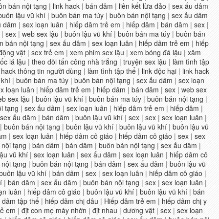
ôn bán nội tạng
|
link hack
|
bán dâm
|
liên kết lừa đảo
|
sex ấu dâm
buôn lậu vũ khí
|
buôn bán ma túy
|
buôn bán nội tạng
|
sex ấu dâm
u dâm
|
sex loạn luân
|
hiếp dâm trẻ em
|
hiếp dâm
|
bán dâm
|
sex
|
|
sex
|
web sex lậu
|
buôn lậu vũ khí
|
buôn bán ma túy
|
buôn bán
n bán nội tạng
|
sex ấu dâm
|
sex loạn luân
|
hiếp dâm trẻ em
|
hiếp
động vật
|
sex trẻ em
|
xem phim sex lậu
|
xem bóng đá lậu
|
xâm
ốc lá lậu
|
theo dõi tấn công nhà trắng
|
truyện sex lậu
|
làm tình tập
ack thông tin người dùng
|
làm tình tập thể
|
link độc hại
|
link hack
 khí
|
buôn bán ma túy
|
buôn bán nội tạng
|
sex ấu dâm
|
sex loạn
x loạn luân
|
hiếp dâm trẻ em
|
hiếp dâm
|
bán dâm
|
sex
|
web sex
b sex lậu
|
buôn lậu vũ khí
|
buôn bán ma túy
|
buôn bán nội tạng
|
i tạng
|
sex ấu dâm
|
sex loạn luân
|
hiếp dâm trẻ em
|
hiếp dâm
|
sex ấu dâm
|
bán dâm
|
buôn lậu vũ khí
|
sex
|
sex
|
sex loạn luân
|
|
buôn bán nội tạng
|
buôn lậu vũ khí
|
buôn lậu vũ khí
|
buôn lậu vũ
âm
|
sex loạn luân
|
hiếp dâm cô giáo
|
hiếp dâm cô giáo
|
sex
|
sex
nội tạng
|
bán dâm
|
bán dâm
|
buôn bán nội tạng
|
sex ấu dâm
|
ậu vũ khí
|
sex loạn luân
|
sex ấu dâm
|
sex loạn luân
|
hiếp dâm cô
nội tạng
|
buôn bán nội tạng
|
bán dâm
|
sex ấu dâm
|
buôn lậu vũ
buôn lậu vũ khí
|
bán dâm
|
sex
|
sex loạn luân
|
hiếp dâm cô giáo
|
í
|
bán dâm
|
sex ấu dâm
|
buôn bán nội tạng
|
sex
|
sex loạn luân
|
ạn luân
|
hiếp dâm cô giáo
|
buôn lậu vũ khí
|
buôn lậu vũ khí
|
bán
 dâm tập thể
|
hiếp dâm chị dâu
|
Hiếp dâm trẻ em
|
hiếp dâm chị y
rẻ em
|
địt con mẹ mày nhờn
|
địt nhau
|
dương vật
|
sex
|
sex loạn