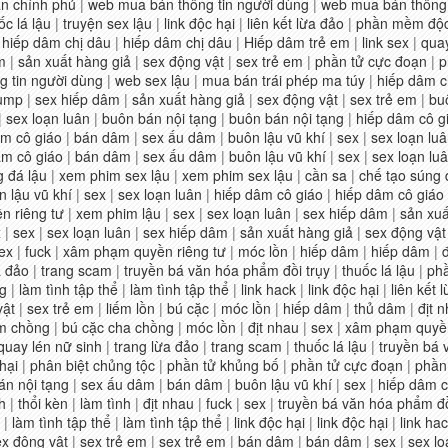
n chính phủ
|
web mua bán thông tin người dùng
|
web mua bán thông 
ốc lá lậu
|
truyện sex lậu
|
link độc hại
|
liên kết lừa đảo
|
phần mềm độc
|
hiếp dâm chị dâu
|
hiếp dâm chị dâu
|
Hiếp dâm trẻ em
|
link sex
|
quay
m
|
sản xuất hàng giả
|
sex động vật
|
sex trẻ em
|
phần tử cực đoạn
|
p
 tin người dùng
|
web sex lậu
|
mua bán trái phép ma túy
|
hiếp dâm ch
rump
|
sex hiếp dâm
|
sản xuất hàng giả
|
sex động vật
|
sex trẻ em
|
bu
|
sex loạn luân
|
buôn bán nội tạng
|
buôn bán nội tạng
|
hiếp dâm cô g
âm cô giáo
|
bán dâm
|
sex ấu dâm
|
buôn lậu vũ khí
|
sex
|
sex loạn lu
âm cô giáo
|
bán dâm
|
sex ấu dâm
|
buôn lậu vũ khí
|
sex
|
sex loạn lu
 đá lậu
|
xem phim sex lậu
|
xem phim sex lậu
|
cần sa
|
chế tạo súng
n lậu vũ khí
|
sex
|
sex loạn luân
|
hiếp dâm cô giáo
|
hiếp dâm cô giáo
 riêng tư
|
xem phim lậu
|
sex
|
sex loạn luân
|
sex hiếp dâm
|
sản xuấ
x
|
sex
|
sex loạn luân
|
sex hiếp dâm
|
sản xuất hàng giả
|
sex động vật
ex
|
fuck
|
xâm phạm quyền riêng tư
|
móc lồn
|
hiếp dâm
|
hiếp dâm
|
a đảo
|
trang scam
|
truyền bá văn hóa phẩm đồi trụy
|
thuốc lá lậu
|
ph
ng
|
làm tình tập thể
|
làm tình tập thể
|
link hack
|
link độc hại
|
liên kết 
vật
|
sex trẻ em
|
liếm lồn
|
bú cặc
|
móc lồn
|
hiếp dâm
|
thủ dâm
|
địt 
m chồng
|
bú cặc cha chồng
|
móc lồn
|
địt nhau
|
sex
|
xâm phạm quyền
quay lén nữ sinh
|
trang lừa đảo
|
trang scam
|
thuốc lá lậu
|
truyền bá 
hại
|
phân biệt chủng tộc
|
phần tử khủng bố
|
phần tử cực đoạn
|
phần
án nội tạng
|
sex ấu dâm
|
bán dâm
|
buôn lậu vũ khí
|
sex
|
hiếp dâm c
h
|
thổi kèn
|
làm tình
|
địt nhau
|
fuck
|
sex
|
truyền bá văn hóa phẩm đồ
|
làm tình tập thể
|
làm tình tập thể
|
link độc hại
|
link độc hại
|
link ha
ex động vật
|
sex trẻ em
|
sex trẻ em
|
bán dâm
|
bán dâm
|
sex
|
sex lo