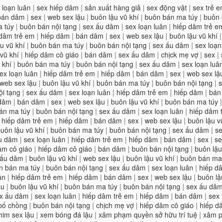
 loạn luân
|
sex hiếp dâm
|
sản xuất hàng giả
|
sex động vật
|
sex trẻ 
bán dâm
|
sex
|
web sex lậu
|
buôn lậu vũ khí
|
buôn bán ma túy
|
buôn 
 túy
|
buôn bán nội tạng
|
sex ấu dâm
|
sex loạn luân
|
hiếp dâm trẻ e
 dâm trẻ em
|
hiếp dâm
|
bán dâm
|
sex
|
web sex lậu
|
buôn lậu vũ khí
u vũ khí
|
buôn bán ma túy
|
buôn bán nội tạng
|
sex ấu dâm
|
sex loạn
vũ khí
|
hiếp dâm cô giáo
|
bán dâm
|
sex ấu dâm
|
chịck mẹ vợ
|
sex
|
 khí
|
buôn bán ma túy
|
buôn bán nội tạng
|
sex ấu dâm
|
sex loạn luâ
ex loạn luân
|
hiếp dâm trẻ em
|
hiếp dâm
|
bán dâm
|
sex
|
web sex lậ
web sex lậu
|
buôn lậu vũ khí
|
buôn bán ma túy
|
buôn bán nội tạng
|
ội tạng
|
sex ấu dâm
|
sex loạn luân
|
hiếp dâm trẻ em
|
hiếp dâm
|
bán
 dâm
|
bán dâm
|
sex
|
web sex lậu
|
buôn lậu vũ khí
|
buôn bán ma túy
án ma túy
|
buôn bán nội tạng
|
sex ấu dâm
|
sex loạn luân
|
hiếp dâm 
|
hiếp dâm trẻ em
|
hiếp dâm
|
bán dâm
|
sex
|
web sex lậu
|
buôn lậu v
uôn lậu vũ khí
|
buôn bán ma túy
|
buôn bán nội tạng
|
sex ấu dâm
|
se
u dâm
|
sex loạn luân
|
hiếp dâm trẻ em
|
hiếp dâm
|
bán dâm
|
sex
|
se
âm cô giáo
|
hiếp dâm cô giáo
|
bán dâm
|
buôn bán nội tạng
|
buôn lậu
 ấu dâm
|
buôn lậu vũ khí
|
web sex lậu
|
buôn lậu vũ khí
|
buôn bán ma
n bán ma túy
|
buôn bán nội tạng
|
sex ấu dâm
|
sex loạn luân
|
hiếp d
ân
|
hiếp dâm trẻ em
|
hiếp dâm
|
bán dâm
|
sex
|
web sex lậu
|
buôn lậ
ậu
|
buôn lậu vũ khí
|
buôn bán ma túy
|
buôn bán nội tạng
|
sex ấu dâ
x ấu dâm
|
sex loạn luân
|
hiếp dâm trẻ em
|
hiếp dâm
|
bán dâm
|
sex
 bố chồng
|
buôn bán nội tạng
|
chịch mẹ vợ
|
hiếp dâm cô giáo
|
hiếp d
im sex lậu
|
xem bóng đá lậu
|
xâm phạm quyền sở hữu trí tuệ
|
xâm p