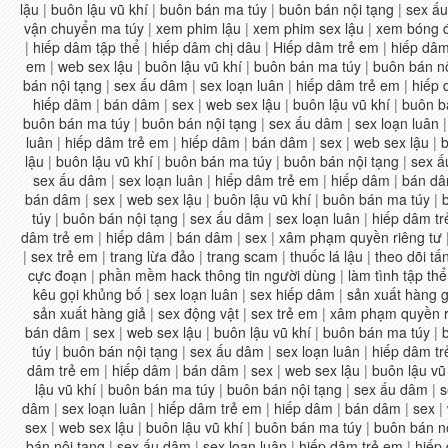
lậu
|
buôn lậu vũ khí
|
buôn bán ma túy
|
buôn bán nội tạng
|
sex ấ
vận chuyển ma túy
|
xem phim lậu
|
xem phim sex lậu
|
xem bóng đ
|
hiếp dâm tập thể
|
hiếp dâm chị dâu
|
Hiếp dâm trẻ em
|
hiếp dâm
em
|
web sex lậu
|
buôn lậu vũ khí
|
buôn bán ma túy
|
buôn bán nộ
bán nội tạng
|
sex ấu dâm
|
sex loạn luân
|
hiếp dâm trẻ em
|
hiếp
hiếp dâm
|
bán dâm
|
sex
|
web sex lậu
|
buôn lậu vũ khí
|
buôn b
buôn bán ma túy
|
buôn bán nội tạng
|
sex ấu dâm
|
sex loạn luân
luân
|
hiếp dâm trẻ em
|
hiếp dâm
|
bán dâm
|
sex
|
web sex lậu
|
b
lậu
|
buôn lậu vũ khí
|
buôn bán ma túy
|
buôn bán nội tạng
|
sex ấ
sex ấu dâm
|
sex loạn luân
|
hiếp dâm trẻ em
|
hiếp dâm
|
bán d
bán dâm
|
sex
|
web sex lậu
|
buôn lậu vũ khí
|
buôn bán ma túy
|
túy
|
buôn bán nội tạng
|
sex ấu dâm
|
sex loạn luân
|
hiếp dâm t
dâm trẻ em
|
hiếp dâm
|
bán dâm
|
sex
|
xâm phạm quyền riêng tư
|
sex trẻ em
|
trang lừa đảo
|
trang scam
|
thuốc lá lậu
|
theo dõi tấ
cực đoạn
|
phần mềm hack thông tin người dùng
|
làm tình tập thể
kêu gọi khủng bố
|
sex loạn luân
|
sex hiếp dâm
|
sản xuất hàng g
sản xuất hàng giả
|
sex động vật
|
sex trẻ em
|
xâm phạm quyền r
bán dâm
|
sex
|
web sex lậu
|
buôn lậu vũ khí
|
buôn bán ma túy
|
túy
|
buôn bán nội tạng
|
sex ấu dâm
|
sex loạn luân
|
hiếp dâm t
dâm trẻ em
|
hiếp dâm
|
bán dâm
|
sex
|
web sex lậu
|
buôn lậu vũ
lậu vũ khí
|
buôn bán ma túy
|
buôn bán nội tạng
|
sex ấu dâm
|
s
dâm
|
sex loạn luân
|
hiếp dâm trẻ em
|
hiếp dâm
|
bán dâm
|
sex
|
sex
|
web sex lậu
|
buôn lậu vũ khí
|
buôn bán ma túy
|
buôn bán n
bán nội tạng
|
sex ấu dâm
|
sex loạn luân
|
hiếp dâm trẻ em
|
hiếp