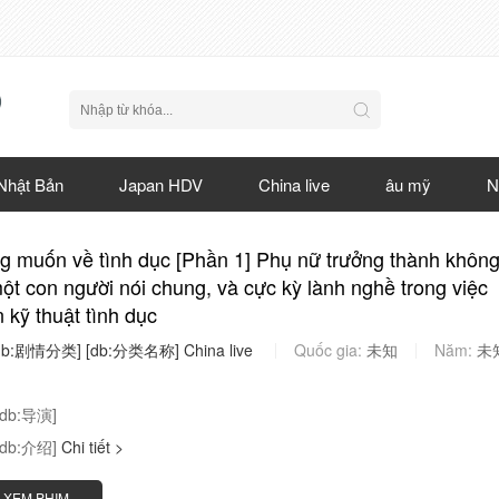
Nhật Bản
Japan HDV
China live
âu mỹ
N
 muốn về tình dục [Phần 1] Phụ nữ trưởng thành khôn
một con người nói chung, và cực kỳ lành nghề trong việc
n kỹ thuật tình dục
db:剧情分类]
[db:分类名称]
China
live
Quốc gia:
未知
Năm:
未
[db:导演]
[db:介绍]
Chi tiết >
XEM PHIM