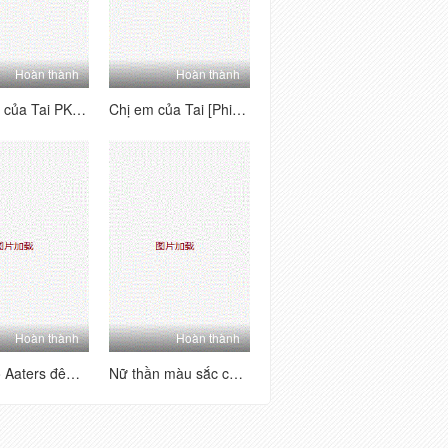
Hoàn thành
Hoàn thành
Các bên của Tai PK House's Tai's Sides [1] Vui vẻ và hai mặt ~ Kiểm tra trang nơi bạn có thể thấy từng người chơi chữ B của người chơi la hét, đam mê và hung dữ!
Chị em của Tai [Phiên bản quyến rũ nhảy khỏa thân] Một tình yêu dâm dục siêu nhiều người, một cái nhìn siêu đa dạng với mức độ khó khăn cao
Hoàn thành
Hoàn thành
Sữa nhỏ Aaters đêm Lulu Crown Phần phúc lợi (4)
Nữ thần màu sắc của ngành một màu trắng Puman xuất hiện mới nhất Wechat Welfare 11 bộ sưu tập (7)