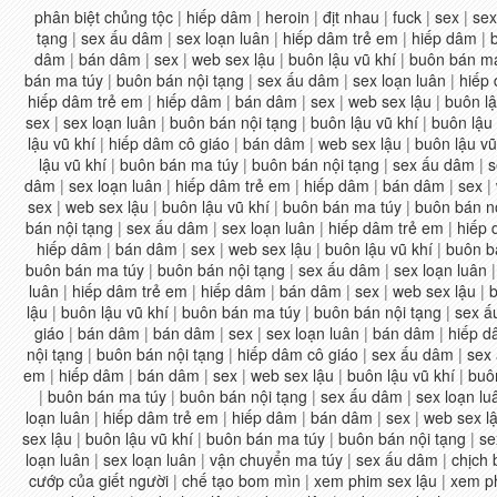
phân biệt chủng tộc
|
hiếp dâm
|
heroin
|
địt nhau
|
fuck
|
sex
|
sex
tạng
|
sex ấu dâm
|
sex loạn luân
|
hiếp dâm trẻ em
|
hiếp dâm
|
dâm
|
bán dâm
|
sex
|
web sex lậu
|
buôn lậu vũ khí
|
buôn bán ma
bán ma túy
|
buôn bán nội tạng
|
sex ấu dâm
|
sex loạn luân
|
hiếp
hiếp dâm trẻ em
|
hiếp dâm
|
bán dâm
|
sex
|
web sex lậu
|
buôn lậ
sex
|
sex loạn luân
|
buôn bán nội tạng
|
buôn lậu vũ khí
|
buôn lậu 
lậu vũ khí
|
hiếp dâm cô giáo
|
bán dâm
|
web sex lậu
|
buôn lậu vũ
lậu vũ khí
|
buôn bán ma túy
|
buôn bán nội tạng
|
sex ấu dâm
|
s
dâm
|
sex loạn luân
|
hiếp dâm trẻ em
|
hiếp dâm
|
bán dâm
|
sex
|
sex
|
web sex lậu
|
buôn lậu vũ khí
|
buôn bán ma túy
|
buôn bán n
bán nội tạng
|
sex ấu dâm
|
sex loạn luân
|
hiếp dâm trẻ em
|
hiếp
hiếp dâm
|
bán dâm
|
sex
|
web sex lậu
|
buôn lậu vũ khí
|
buôn b
buôn bán ma túy
|
buôn bán nội tạng
|
sex ấu dâm
|
sex loạn luân
luân
|
hiếp dâm trẻ em
|
hiếp dâm
|
bán dâm
|
sex
|
web sex lậu
|
b
lậu
|
buôn lậu vũ khí
|
buôn bán ma túy
|
buôn bán nội tạng
|
sex ấ
giáo
|
bán dâm
|
bán dâm
|
sex
|
sex loạn luân
|
bán dâm
|
hiếp d
nội tạng
|
buôn bán nội tạng
|
hiếp dâm cô giáo
|
sex ấu dâm
|
sex
em
|
hiếp dâm
|
bán dâm
|
sex
|
web sex lậu
|
buôn lậu vũ khí
|
buô
|
buôn bán ma túy
|
buôn bán nội tạng
|
sex ấu dâm
|
sex loạn lu
loạn luân
|
hiếp dâm trẻ em
|
hiếp dâm
|
bán dâm
|
sex
|
web sex l
sex lậu
|
buôn lậu vũ khí
|
buôn bán ma túy
|
buôn bán nội tạng
|
se
loạn luân
|
sex loạn luân
|
vận chuyển ma túy
|
sex ấu dâm
|
chịch
cướp của giết người
|
chế tạo bom mìn
|
xem phim sex lậu
|
xem ph