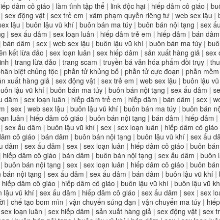
iếp dâm cô giáo
|
làm tình tập thể
|
link độc hại
|
hiếp dâm cô giáo
|
bu
|
sex động vật
|
sex trẻ em
|
xâm phạm quyền riêng tư
|
web sex lậu
|
sex lậu
|
buôn lậu vũ khí
|
buôn bán ma túy
|
buôn bán nội tạng
|
sex ấ
ng
|
sex ấu dâm
|
sex loạn luân
|
hiếp dâm trẻ em
|
hiếp dâm
|
bán dâm
|
bán dâm
|
sex
|
web sex lậu
|
buôn lậu vũ khí
|
buôn bán ma túy
|
buô
iên kết lừa đảo
|
sex loạn luân
|
sex hiếp dâm
|
sản xuất hàng giả
|
sex 
inh
|
trang lừa đảo
|
trang scam
|
truyền bá văn hóa phẩm đồi trụy
|
thu
hân biệt chủng tộc
|
phần tử khủng bố
|
phần tử cực đoạn
|
phần mềm h
ản xuất hàng giả
|
sex động vật
|
sex trẻ em
|
web sex lậu
|
buôn lậu vũ
uôn lậu vũ khí
|
buôn bán ma túy
|
buôn bán nội tạng
|
sex ấu dâm
|
se
u dâm
|
sex loạn luân
|
hiếp dâm trẻ em
|
hiếp dâm
|
bán dâm
|
sex
|
we
âm
|
sex
|
web sex lậu
|
buôn lậu vũ khí
|
buôn bán ma túy
|
buôn bán nộ
oạn luân
|
hiếp dâm cô giáo
|
buôn bán nội tạng
|
bán dâm
|
hiếp dâm
|
|
sex ấu dâm
|
buôn lậu vũ khí
|
sex
|
sex loạn luân
|
hiếp dâm cô giáo
dâm cô giáo
|
bán dâm
|
buôn bán nội tạng
|
buôn lậu vũ khí
|
sex ấu d
ấu dâm
|
sex ấu dâm
|
sex
|
sex loạn luân
|
hiếp dâm cô giáo
|
buôn bán 
|
hiếp dâm cô giáo
|
bán dâm
|
buôn bán nội tạng
|
sex ấu dâm
|
buôn l
|
buôn bán nội tạng
|
sex
|
sex loạn luân
|
hiếp dâm cô giáo
|
buôn bán 
 bán nội tạng
|
sex ấu dâm
|
sex ấu dâm
|
bán dâm
|
buôn lậu vũ khí
|
|
hiếp dâm cô giáo
|
hiếp dâm cô giáo
|
buôn lậu vũ khí
|
buôn lậu vũ kh
 lậu vũ khí
|
sex ấu dâm
|
hiếp dâm cô giáo
|
sex ấu dâm
|
sex
|
sex lo
ời
|
chế tạo bom mìn
|
vận chuyển súng đạn
|
vận chuyển ma túy
|
hiếp
|
sex loạn luân
|
sex hiếp dâm
|
sản xuất hàng giả
|
sex động vật
|
sex t