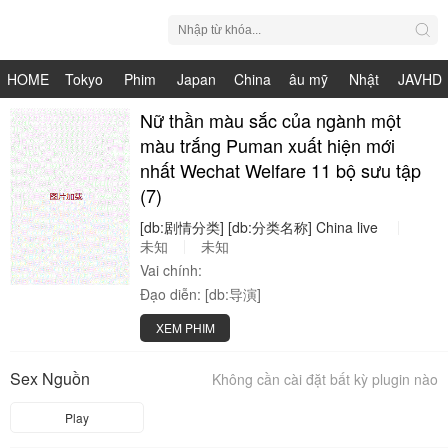
HOME
Tokyo
Phim
Japan
China
âu mỹ
Nhật
JAVHD
Hot
Nhật
Nữ thần màu sắc của ngành một
HDV
live
Bản
màu trắng Puman xuất hiện mới
Bản
nhất Wechat Welfare 11 bộ sưu tập
(7)
[db:剧情分类]
[db:分类名称]
China
live
未知
未知
Vai chính:
Đạo diễn:
[db:导演]
XEM PHIM
Sex Nguồn
Không cần cài đặt bất kỳ plugin nào
Play