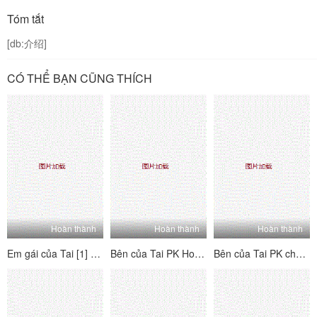
Tóm tắt
[db:介绍]
CÓ THỂ BẠN CŨNG THÍCH
Hoàn thành
Hoàn thành
Hoàn thành
Em gái của Tai [1] Tôi nghĩ về người mẫu này - Tôi mong chờ nó, đó là một món đồ hoàn hảo, quan hệ tình dục qua đường hậu môn, đánh hơi và phát ra các từ!
Bên của Tai PK House's Tai's Sides [4] Vui vẻ và hai mặt ~ Kiểm tra trang nơi bạn có thể thấy mỗi người chơi B của người chơi b ~ Lolita hét lên, đam mê và hung dữ!
Bên của Tai PK cho các bên của Tai [3] hai bên - hãy xem trang với hướng dẫn của mỗi cô gái - Lolita hét lên, đam mê và hung dữ!