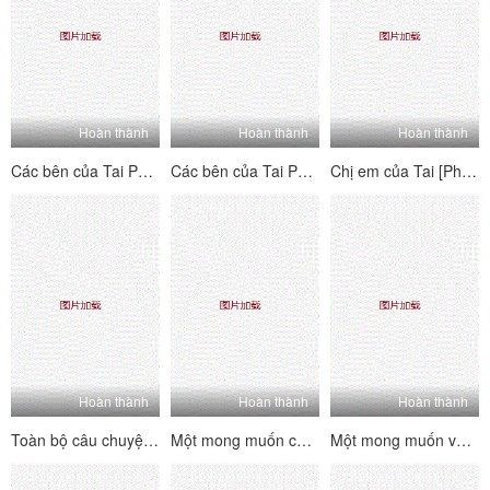
Hoàn thành
Hoàn thành
Hoàn thành
Các bên của Tai PK House's Tai's Sides [2] Vui vẻ và hai mặt ~ Kiểm tra trang web để xem mỗi người chơi B-Showers của B-Players ~ Lolita hét lên, đam mê và hung dữ!
Các bên của Tai PK House's Tai's Sides [1] Vui vẻ và hai mặt ~ Kiểm tra trang nơi bạn có thể thấy từng người chơi chữ B của người chơi la hét, đam mê và hung dữ!
Chị em của Tai [Phiên bản quyến rũ nhảy khỏa thân] Một tình yêu dâm dục siêu nhiều người, một cái nhìn siêu đa dạng với mức độ khó khăn cao
Hoàn thành
Hoàn thành
Hoàn thành
Toàn bộ câu chuyện về sự hồi hộp hài hước của một người bạn 3p [1] ấm lòng, thở dài, đĩ và đĩ
Một mong muốn cho mong muốn [Phần 2] phụ nữ trưởng thành không phải là một con người nói chung, và rất tinh tế và thực hiện các kỹ thuật tình dục.
Một mong muốn về tình dục [Phần 1] Phụ nữ trưởng thành không phải là một con người nói chung, và cực kỳ lành nghề trong việc thực hiện kỹ thuật tình dục