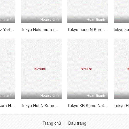
n thành
Hoàn thành
Hoàn thành
Tokyo River Cz Yari nóng bỏng cho Temple of Mengu Harami Aya
Tokyo Nakamura nóng
Tokyo nóng N Kuroda Mizuho Daman Daisuke Bangkan [Phần 1]
tokyo k
n thành
Hoàn thành
Hoàn thành
Tokyo Hot Sakura Hira
Tokyo Hot N Kuroda Mizuho Daman Cộng tác phụ nữ 凌 編 編
Tokyo KB Kume Natsu
Trang chủ
Đầu trang