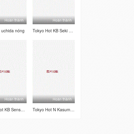
Hoàn thành
Hoàn thành
b uchida nóng
Tokyo Hot KB Seki Sabi
Hoàn thành
Hoàn thành
Tokyo Hot KB Sensei Chiho Team Kimura Jun
Tokyo Hot N Kasumi Kato, Yusuke Sakurai