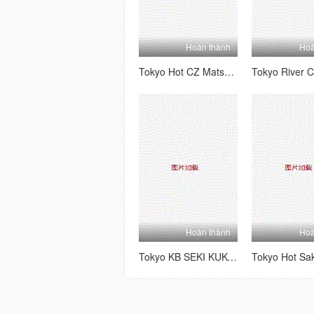
Hoàn thành
Hoà
Tokyo Hot CZ Matsui Megumi
Hoàn thành
Hoà
Tokyo KB SEKI KUKO Đội Kimura.