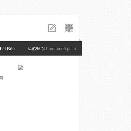
hật Bản
Cập nhật hôm nay 0 phim
JAVHD
知