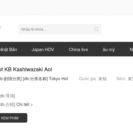
Nhật Bản
Japan HDV
China live
âu mỹ
N
t KB Kashiwazaki Aoi
db:剧情分类]
[db:分类名称]
Tokyo
Hot
Quốc gia:
未知
Năm:
未
[db:导演]
[db:介绍]
Chi tiết >
XEM PHIM