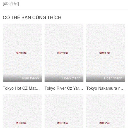
[db:介绍]
CÓ THỂ BẠN CŨNG THÍCH
Hoàn thành
Hoàn thành
Hoàn thành
Tokyo Hot CZ Matsui Megumi
Tokyo River Cz Yari nóng bỏng cho Temple of Mengu Harami Aya
Tokyo Nakamura nóng