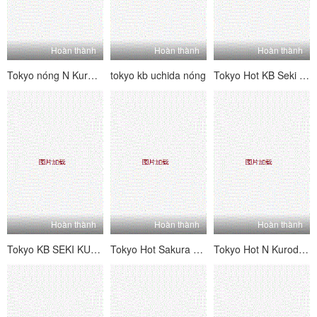
Hoàn thành
Hoàn thành
Hoàn thành
Tokyo nóng N Kuroda Mizuho Daman Daisuke Bangkan [Phần 1]
tokyo kb uchida nóng
Tokyo Hot KB Seki Sabi
Hoàn thành
Hoàn thành
Hoàn thành
Tokyo KB SEKI KUKO Đội Kimura.
Tokyo Hot Sakura Hira
Tokyo Hot N Kuroda Mizuho Daman Cộng tác phụ nữ 凌 編 編