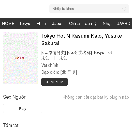
HOME
Tokyo
Phim
Japan
China
âu mỹ
Nhật
JAVHD
Hot
Nhật
Tokyo Hot N Kasumi Kato, Yusuke
HDV
live
Bản
Sakurai
Bản
[db:剧情分类]
[db:分类名称]
Tokyo
Hot
未知
未知
Vai chính:
Đạo diễn:
[db:导演]
XEM PHIM
Sex Nguồn
Không cần cài đặt bất kỳ plugin nào
Play
Tóm tắt